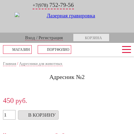
752-79-56
+7(978)
Вход / Регистрация
КОРЗИНА
МАГАЗИН
ПОРТФОЛИО
Главная
/
Адресники для животных
Адресник №2
450
руб.
В КОРЗИНУ